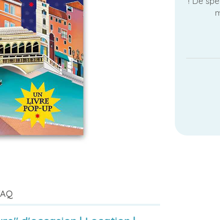
! De spe
m
FAQ