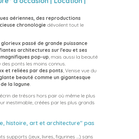
ure" d'occasion | Location |
ues aériennes, des reproductions
écieuse chronologie
dévoilent tout le
n
glorieux passé de grande puissance
iantes architectures sur l'eau et ses
 magnifiques pop-up
, mais aussi la beauté
u des ponts les moins connus.
ux et reliées par des ponts
, Venise vue du
uglante beauté comme un gigantesque
 de la lagune
.
 écrin de trésors hors pair où même le plus
eur inestimable, créées par les plus grands
se, histoire, art et architecture" pas
ts supports (jeux, livres, figurines ...) sans