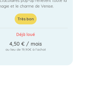
ctaculaires pop-up reflètent toute la
agie et le charme de Venise.
Très bon
Déjà loué
4,50 €
/ mois
au lieu de 19,90€ à l'achat