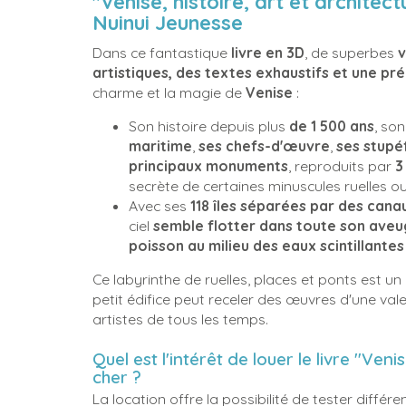
"Venise, histoire, art et architect
Nuinui Jeunesse
Dans ce fantastique
livre en 3D
, de superbes
v
artistiques, des textes exhaustifs et une pr
charme et la magie de
Venise
:
Son histoire depuis plus
de 1 500 ans
, so
maritime
,
ses chefs-d'œuvre
,
ses stupéf
principaux monuments
, reproduits par
3
secrète de certaines minuscules ruelles o
Avec ses
118 îles séparées par des cana
ciel
semble flotter dans toute son ave
poisson au milieu des eaux scintillantes
Ce labyrinthe de ruelles, places et ponts est un
petit édifice peut receler des œuvres d'une val
artistes de tous les temps.
Quel est l'intérêt de louer le livre "Veni
cher ?
La location offre la possibilité de tester différen