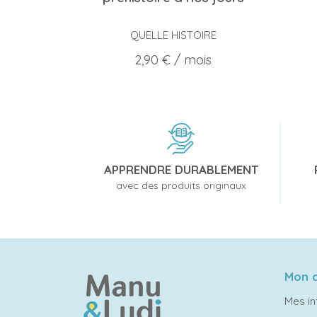
QUELLE HISTOIRE
Prix
2,90 €
/ mois
APPRENDRE DURABLEMENT
avec des produits originaux
Mon 
Mes in