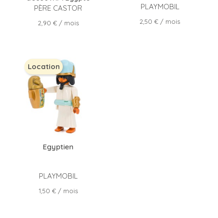
PLAYMOBIL
PÈRE CASTOR
Prix
2,50 €
/ mois
Prix
2,90 €
/ mois
Location
Egyptien
PLAYMOBIL
Prix
1,50 €
/ mois