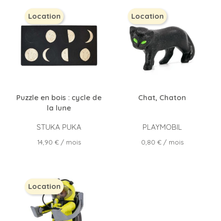
Location
Location
Puzzle en bois : cycle de
Chat, Chaton
la lune
STUKA PUKA
PLAYMOBIL
Prix
Prix
14,90 €
/ mois
0,80 €
/ mois
Location