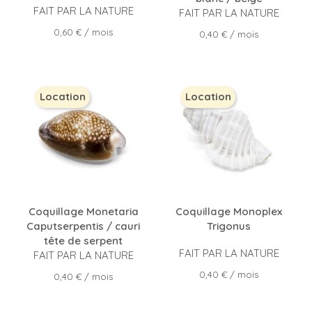
FAIT PAR LA NATURE
FAIT PAR LA NATURE
Prix
0,60 €
/ mois
Prix
0,40 €
/ mois
Location
Location
Coquillage Monetaria
Coquillage Monoplex
Caputserpentis / cauri
Trigonus
tête de serpent
FAIT PAR LA NATURE
FAIT PAR LA NATURE
Prix
0,40 €
/ mois
Prix
0,40 €
/ mois