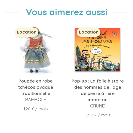
Vous aimerez aussi
Location
Location
Poupée en robe
Pop-up : La folle histoire
tchécoslovaque
des hommes de l'âge
traditionnelle
de pierre à l'ère
BAMBOLE
moderne
GRÜND
Prix
1,20 €
/ mois
Prix
3,90 €
/ mois