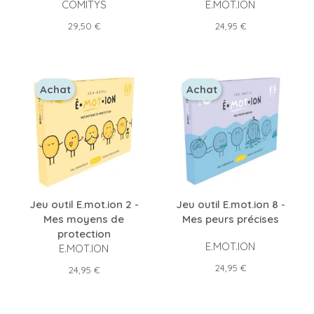
COMITYS
E.MOT.ION
Prix
Prix
29,50 €
24,95 €
Achat
Achat
Jeu outil E.mot.ion 2 -
Jeu outil E.mot.ion 8 -
Mes moyens de
Mes peurs précises
protection
E.MOT.ION
E.MOT.ION
Prix
24,95 €
Prix
24,95 €