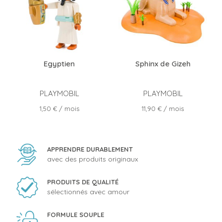
Egyptien
Sphinx de Gizeh
PLAYMOBIL
PLAYMOBIL
Prix
Prix
1,50 €
/ mois
11,90 €
/ mois
APPRENDRE DURABLEMENT
avec des produits originaux
PRODUITS DE QUALITÉ
sélectionnés avec amour
FORMULE SOUPLE