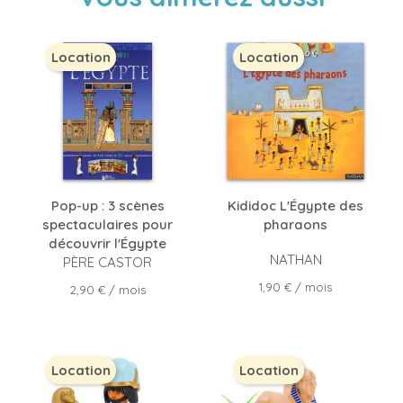
Location
Location
Pop-up : 3 scènes
Kididoc L'Égypte des
spectaculaires pour
pharaons
découvrir l'Égypte
NATHAN
PÈRE CASTOR
Prix
1,90 €
/ mois
Prix
2,90 €
/ mois
Location
Location