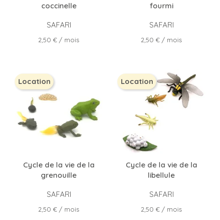
coccinelle
fourmi
SAFARI
SAFARI
Prix
Prix
2,50 €
/ mois
2,50 €
/ mois
Location
Location
Cycle de la vie de la
Cycle de la vie de la
grenouille
libellule
SAFARI
SAFARI
Prix
Prix
2,50 €
/ mois
2,50 €
/ mois