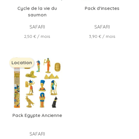
Cycle de la vie du
Pack d'insectes
saumon
SAFARI
SAFARI
Prix
Prix
2,50 €
/ mois
3,90 €
/ mois
Location
Pack Egypte Ancienne
SAFARI