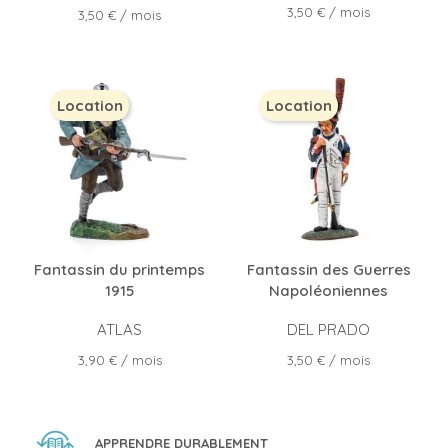
Prix
3,50 €
/ mois
Prix
3,50 €
/ mois
Location
Location
Fantassin du printemps
Fantassin des Guerres
1915
Napoléoniennes
ATLAS
DEL PRADO
Prix
Prix
3,90 €
/ mois
3,50 €
/ mois
APPRENDRE DURABLEMENT