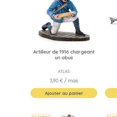
Artilleur de 1916 chargeant
un obus
ATLAS
Prix
3,90 €
/ mois
Ajouter au panier