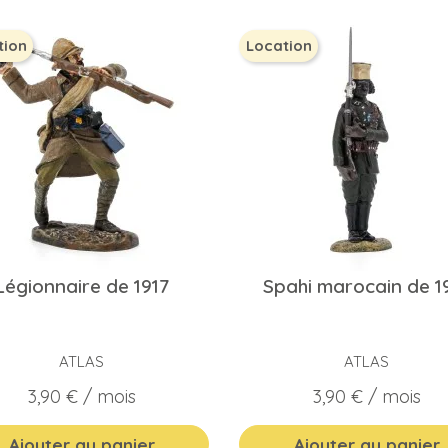
tion
Location
Légionnaire de 1917
Spahi marocain de 1
ATLAS
ATLAS
Prix
Prix
3,90 €
/ mois
3,90 €
/ mois
Ajouter au panier
Ajouter au panier