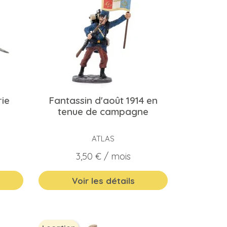
rie
Fantassin d'août 1914 en
tenue de campagne
ATLAS
Prix
3,50 €
/ mois
Voir les détails