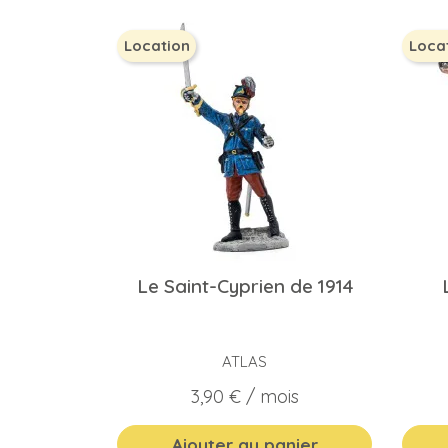
Location
Loca
Le Saint-Cyprien de 1914
ATLAS
Prix
3,90 €
/ mois
Ajouter au panier