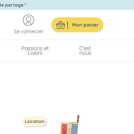
 le partage."
Mon panier
Se connecter
Passions et
C'est
Loisirs
nous
Location