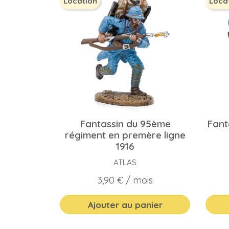
Location
Loca
Fantassin du 95ème
Fant
régiment en premère ligne
1916
ATLAS
Prix
3,90 €
/ mois
Ajouter au panier