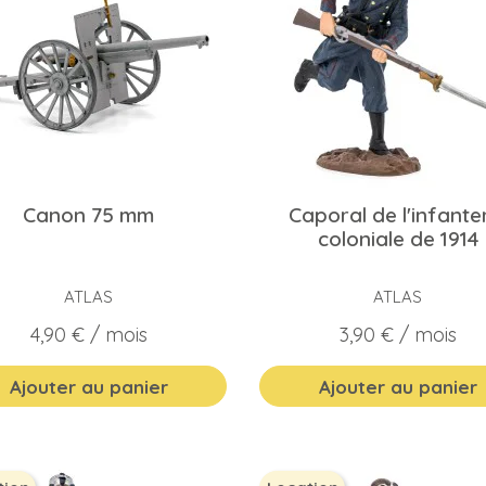
Canon 75 mm
Caporal de l'infante
coloniale de 1914
ATLAS
ATLAS
Prix
Prix
4,90 €
/ mois
3,90 €
/ mois
Ajouter au panier
Ajouter au panier