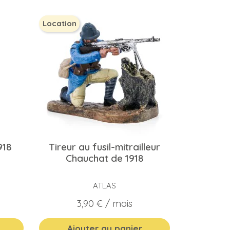
Location
918
Tireur au fusil-mitrailleur
Chauchat de 1918
ATLAS
Prix
3,90 €
/ mois
Ajouter au panier