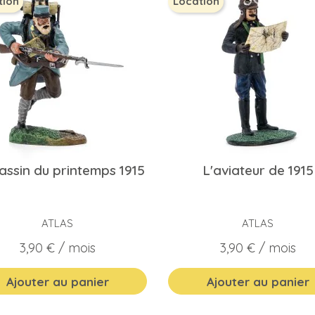
tion
Location
assin du printemps 1915
L'aviateur de 1915
ATLAS
ATLAS
Prix
Prix
3,90 €
/ mois
3,90 €
/ mois
Ajouter au panier
Ajouter au panier