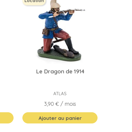
Location
Le Dragon de 1914
ATLAS
Prix
3,90 €
/ mois
Ajouter au panier