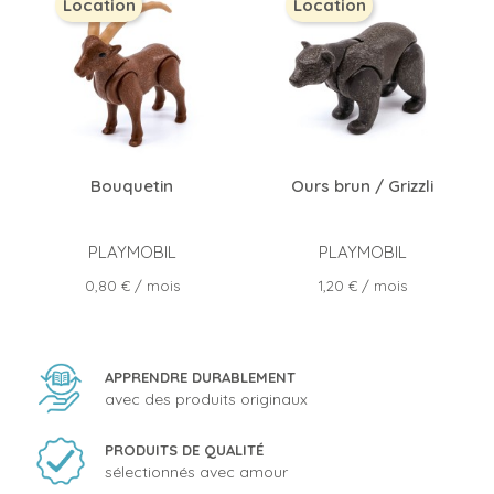
Location
Location
Bouquetin
Ours brun / Grizzli
PLAYMOBIL
PLAYMOBIL
Prix
Prix
0,80 €
/ mois
1,20 €
/ mois
APPRENDRE DURABLEMENT
avec des produits originaux
PRODUITS DE QUALITÉ
sélectionnés avec amour