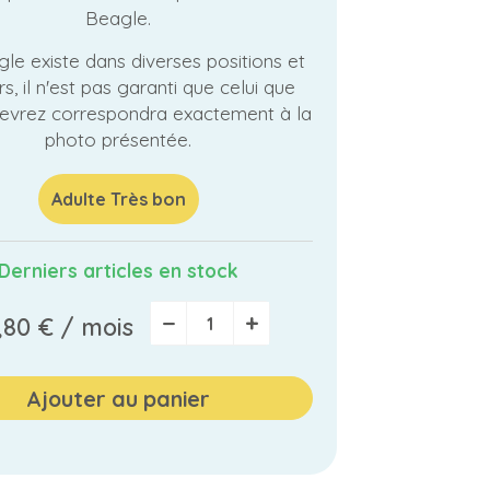
Beagle.
le existe dans diverses positions et
s, il n'est pas garanti que celui que
evrez correspondra exactement à la
photo présentée.
Adulte Très bon
Derniers articles en stock
−
+
,80 €
/ mois
Ajouter au panier