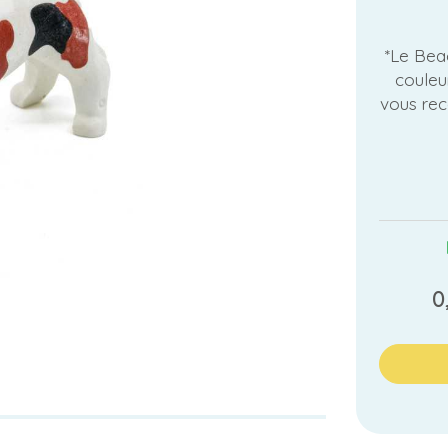
*Le Beag
couleur
vous rec
0