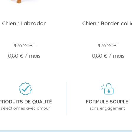
Chien : Labrador
Chien : Border colli
PLAYMOBIL
PLAYMOBIL
Prix
Prix
0,80 €
/ mois
0,80 €
/ mois
PRODUITS DE QUALITÉ
FORMULE SOUPLE
sélectionnés avec amour
sans engagement