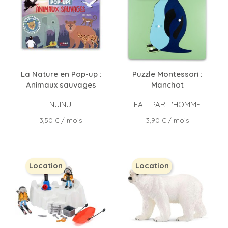
La Nature en Pop-up :
Puzzle Montessori :
Animaux sauvages
Manchot
NUINUI
FAIT PAR L'HOMME
Prix
Prix
3,50 €
/ mois
3,90 €
/ mois
Location
Location