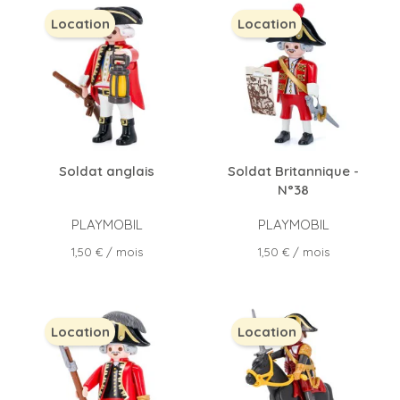
Location
Location
Soldat anglais
Soldat Britannique -
N°38
PLAYMOBIL
PLAYMOBIL
Prix
Prix
1,50 €
/ mois
1,50 €
/ mois
Location
Location