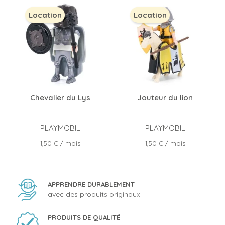
Location
Location
Chevalier du Lys
Jouteur du lion
PLAYMOBIL
PLAYMOBIL
Prix
Prix
1,50 €
/ mois
1,50 €
/ mois
APPRENDRE DURABLEMENT
avec des produits originaux
PRODUITS DE QUALITÉ