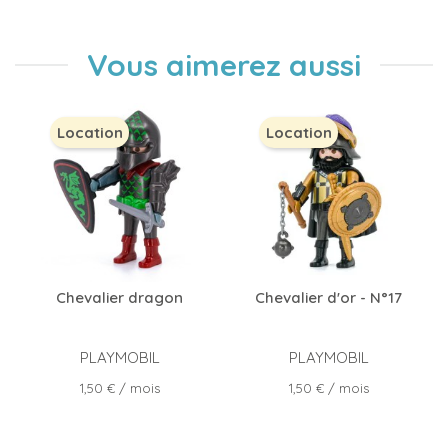
Vous aimerez aussi
Location
Location
Chevalier dragon
Chevalier d'or - N°17
PLAYMOBIL
PLAYMOBIL
Prix
Prix
1,50 €
/ mois
1,50 €
/ mois