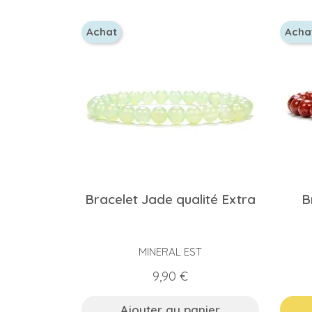
Achat
Acha
Bracelet Jade qualité Extra
B
MINERAL EST
Prix
9,90 €
Ajouter au panier