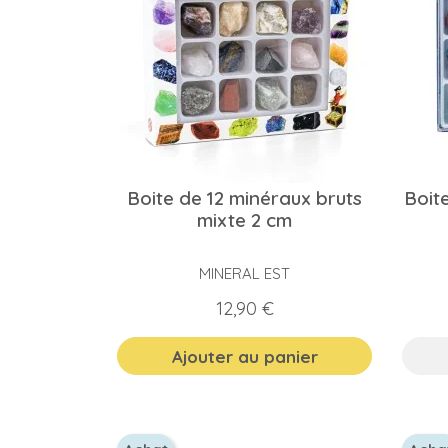
Boite de 12 minéraux bruts
Boit
mixte 2 cm
MINERAL EST
Prix
12,90 €
Ajouter au panier