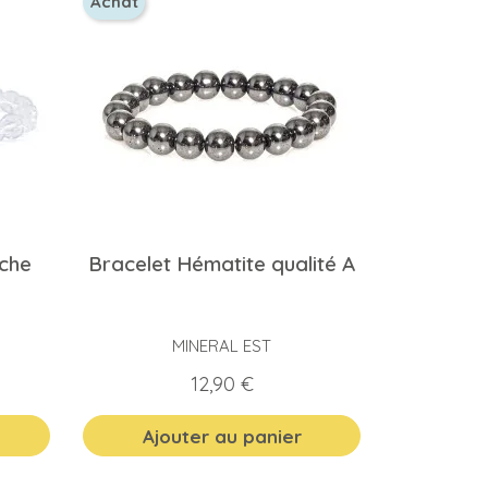
Achat
oche
Bracelet Hématite qualité A
MINERAL EST
Prix
12,90 €
Ajouter au panier