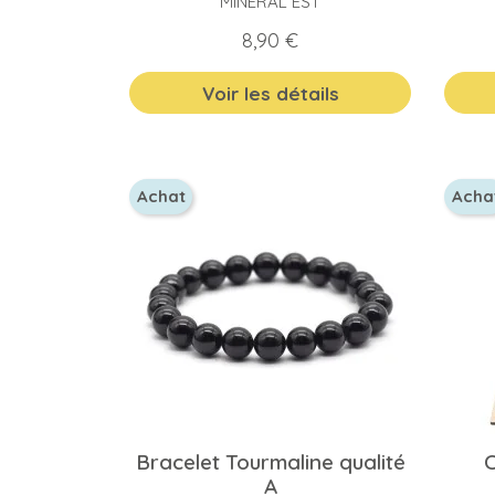
MINERAL EST
Prix
8,90 €
Voir les détails
Achat
Acha
Bracelet Tourmaline qualité
C
A