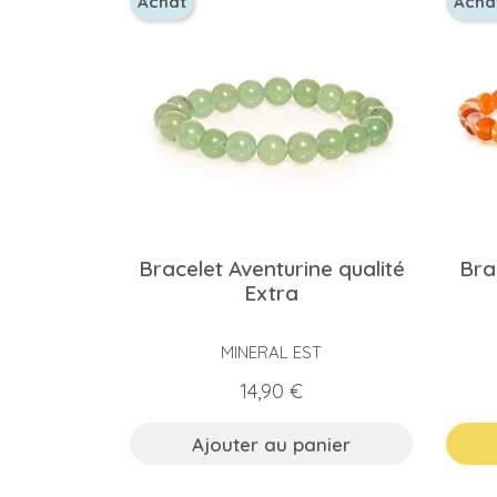
Achat
Acha
Bracelet Aventurine qualité
Bra
Extra
MINERAL EST
Prix
14,90 €
Ajouter au panier