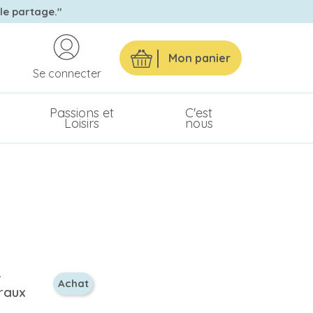
 le partage."
Mon panier
Se connecter
Passions et
C'est
Loisirs
nous
Achat
éraux