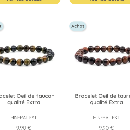
t
Achat
acelet Oeil de faucon
Bracelet Oeil de tau
qualité Extra
qualité Extra
MINERAL EST
MINERAL EST
Prix
Prix
9,90 €
9,90 €