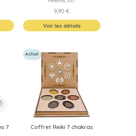
MINERAL EST
Prix
9,90 €
Voir les détails
Achat
es 7
Coffret Reiki 7 chakras