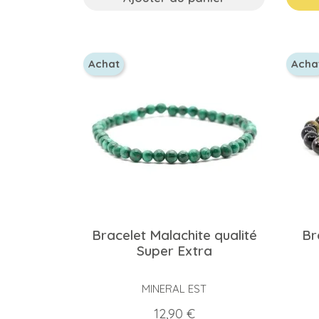
Achat
Acha
Bracelet Malachite qualité
Br
Super Extra
MINERAL EST
Prix
12,90 €