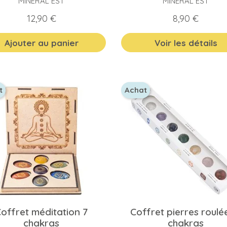
MINERAL EST
MINERAL EST
Prix
Prix
12,90 €
8,90 €
Ajouter au panier
Voir les détails
t
Achat
offret méditation 7
Coffret pierres roulé
chakras
chakras