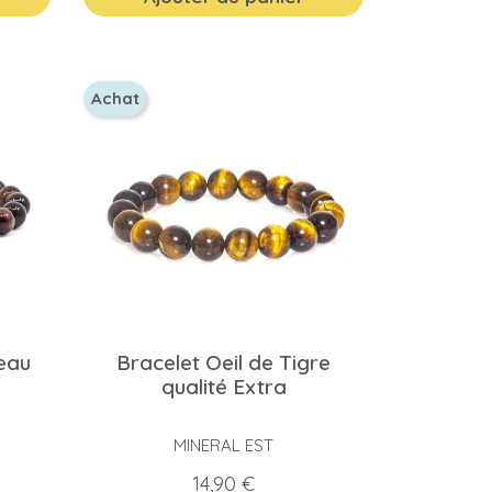
Achat
reau
Bracelet Oeil de Tigre
qualité Extra
MINERAL EST
Prix
14,90 €