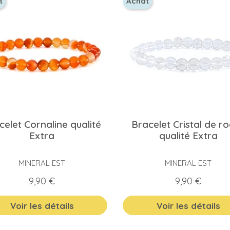
t
Achat
celet Cornaline qualité
Bracelet Cristal de r
Extra
qualité Extra
MINERAL EST
MINERAL EST
Prix
Prix
9,90 €
9,90 €
Voir les détails
Voir les détails