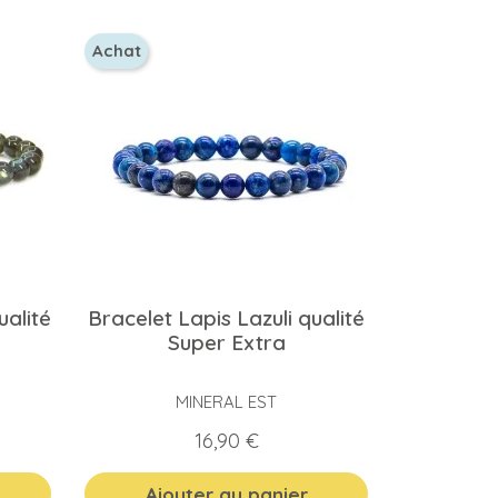
Achat
ualité
Bracelet Lapis Lazuli qualité
Super Extra
MINERAL EST
Prix
16,90 €
Ajouter au panier