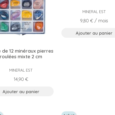
MINERAL EST
Prix
9,80 €
/ mois
Ajouter au panier
e de 12 minéraux pierres
roulées mixte 2 cm
MINERAL EST
Prix
14,90 €
Ajouter au panier