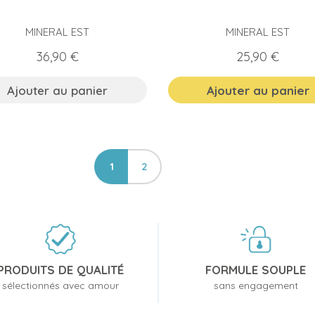
MINERAL EST
MINERAL EST
Prix
Prix
36,90 €
25,90 €
Ajouter au panier
Ajouter au panier
1
2
PRODUITS DE QUALITÉ
FORMULE SOUPLE
sélectionnés avec amour
sans engagement