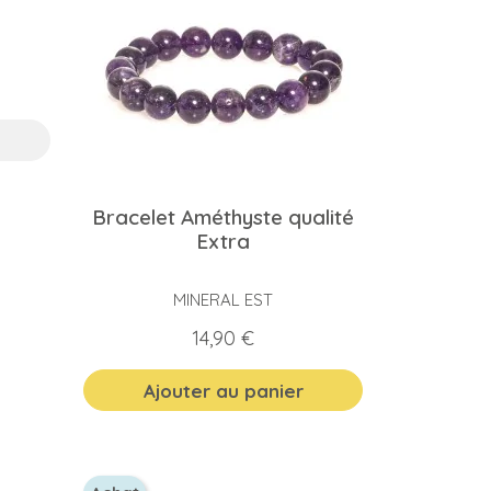
Bracelet Améthyste qualité
Extra
MINERAL EST
Prix
14,90 €
Ajouter au panier