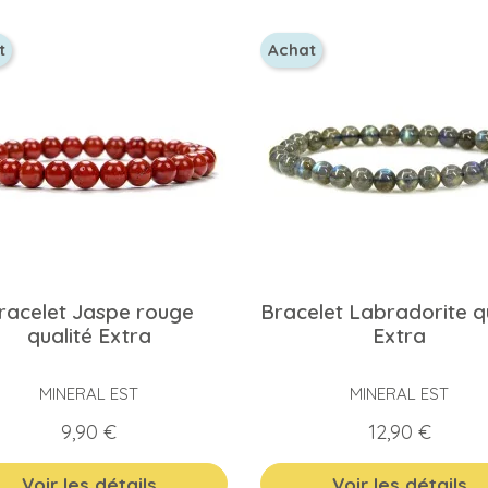
t
Achat
racelet Jaspe rouge
Bracelet Labradorite q
qualité Extra
Extra
MINERAL EST
MINERAL EST
Prix
Prix
9,90 €
12,90 €
Voir les détails
Voir les détails