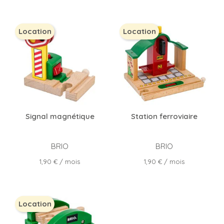
Location
Location
Signal magnétique
Station ferroviaire
BRIO
BRIO
Prix
Prix
1,90 €
/ mois
1,90 €
/ mois
Location