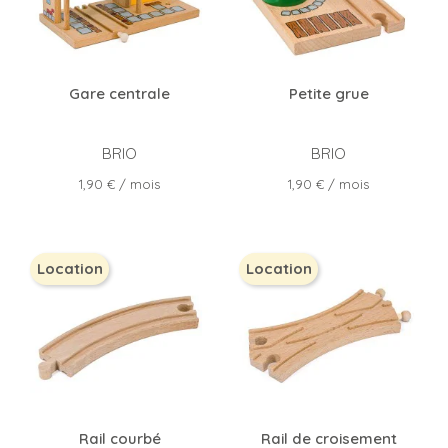
Gare centrale
Petite grue
BRIO
BRIO
Prix
Prix
1,90 €
/ mois
1,90 €
/ mois
Location
Location
Rail courbé
Rail de croisement