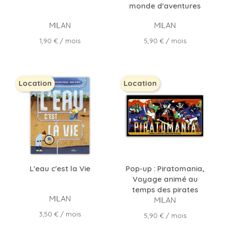
monde d'aventures
MILAN
MILAN
Prix
Prix
1,90 €
/ mois
5,90 €
/ mois
Location
Location
L'eau c'est la Vie
Pop-up : Piratomania,
Voyage animé au
temps des pirates
MILAN
MILAN
Prix
3,50 €
/ mois
Prix
5,90 €
/ mois