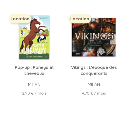
Location
Location
Pop-up : Poneys et
Vikings : L'époque des
cheveaux
conquérants
MILAN
MILAN
Prix
Prix
2,90 €
/ mois
4,70 €
/ mois