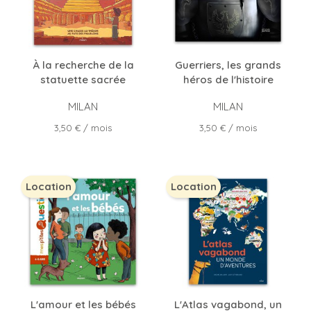
À la recherche de la
Guerriers, les grands
statuette sacrée
héros de l'histoire
MILAN
MILAN
Prix
Prix
3,50 €
/ mois
3,50 €
/ mois
Location
Location
L'amour et les bébés
L'Atlas vagabond, un