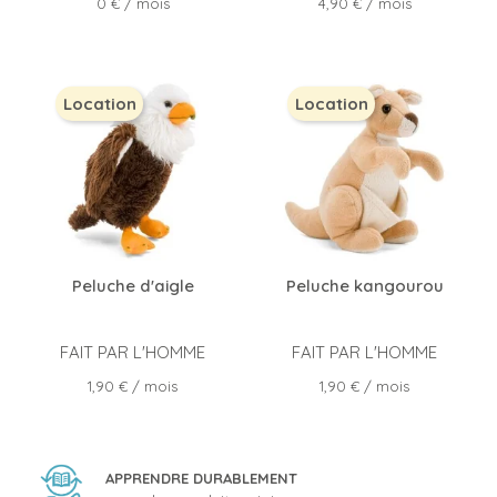
Prix
Prix
0 €
/ mois
4,90 €
/ mois
Location
Location
Peluche d'aigle
Peluche kangourou
FAIT PAR L'HOMME
FAIT PAR L'HOMME
Prix
Prix
1,90 €
/ mois
1,90 €
/ mois
APPRENDRE DURABLEMENT