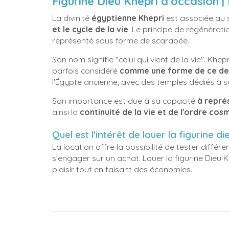
Figurine Dieu Khepri d'occasion |
La divinité
égyptienne Khepri
est associée au s
et le cycle de la vie
. Le principe de régénérat
représenté sous forme de scarabée.
Son nom signifie "celui qui vient de la vie". Khepr
parfois considéré
comme une forme de ce der
l'Égypte ancienne, avec des temples dédiés à s
Son importance est due à sa capacité
à représ
ainsi la
continuité de la vie et de l'ordre co
Quel est l'intérêt de louer la figurine d
La location offre la possibilité de tester différen
s'engager sur un achat. Louer la figurine Dieu 
plaisir tout en faisant des économies.