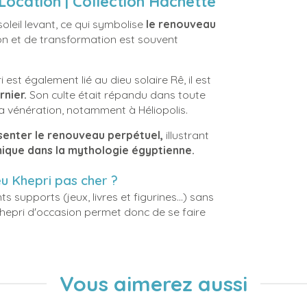
 Location | Collection Hachette
oleil levant, ce qui symbolise
le renouveau
ion et de transformation est souvent
i est également lié au dieu solaire Rê, il est
nier.
Son culte était répandu dans toute
a vénération, notamment à Héliopolis.
enter le renouveau perpétuel,
illustrant
smique dans la mythologie égyptienne.
ieu Khepri pas cher ?
ts supports (jeux, livres et figurines...) sans
Khepri d'occasion permet donc de se faire
Vous aimerez aussi