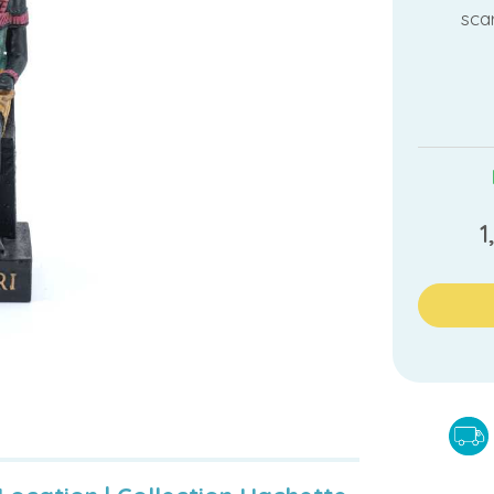
sca
1