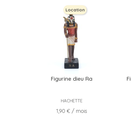
Location
Figurine dieu Ra
F
HACHETTE
Prix
1,90 €
/ mois