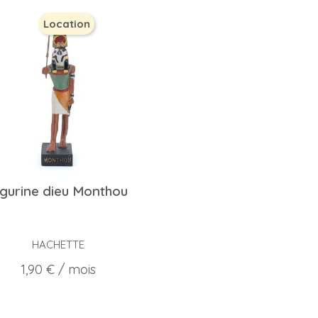
Location
igurine dieu Monthou
HACHETTE
Prix
1,90 €
/ mois