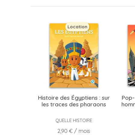
Location
Histoire des Égyptiens : sur
Pop-u
les traces des pharaons
homm
QUELLE HISTOIRE
Prix
2,90 €
/ mois