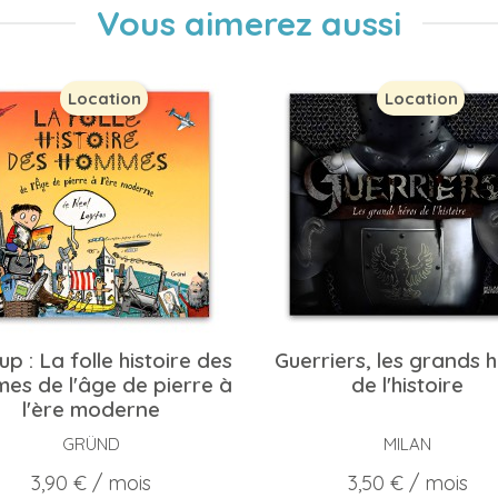
Vous aimerez aussi
Location
Location
p : La folle histoire des
Guerriers, les grands 
es de l'âge de pierre à
de l'histoire
l'ère moderne
GRÜND
MILAN
Prix
Prix
3,90 €
/ mois
3,50 €
/ mois