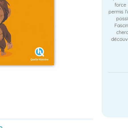
force 
permis l
possi
Fascin
cherc
découve