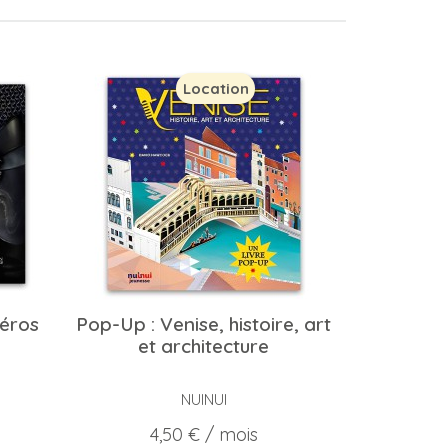
Location
héros
Pop-Up : Venise, histoire, art
et architecture
NUINUI
Prix
4,50 €
/ mois