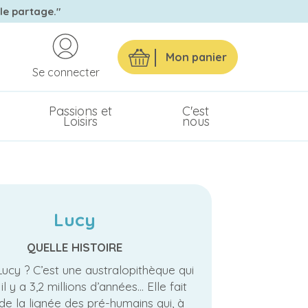
 le partage."
Mon panier
Se connecter
Passions et
C'est
Loisirs
nous
Lucy
QUELLE HISTOIRE
Lucy ? C’est une australopithèque qui
il y a 3,2 millions d’années… Elle fait
 de la lignée des pré-humains qui, à